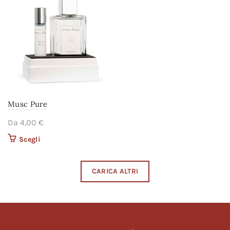
prodotto
prodotto
Musc Pure
Da
4,00
€
Scegli
Questo prodotto ha più
varianti. Le opzioni
possono essere scelte
CARICA ALTRI
nella pagina del
prodotto