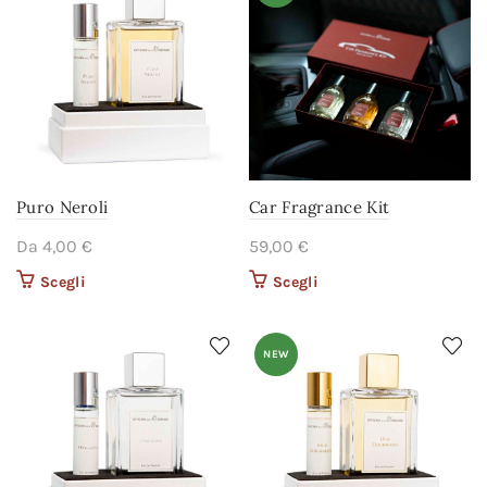
prodotto
prodotto
Puro Neroli
Car Fragrance Kit
Da
4,00
€
59,00
€
Scegli
Questo prodotto ha più
Scegli
Questo prodotto ha più
varianti. Le opzioni
varianti. Le opzioni
possono essere scelte
possono essere scelte
nella pagina del
nella pagina del
NEW
prodotto
prodotto