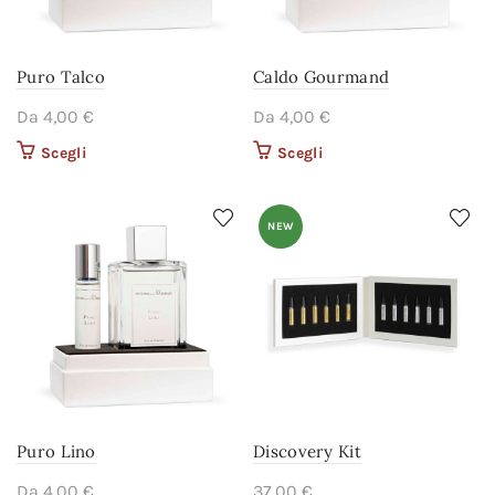
Puro Talco
Caldo Gourmand
Da
4,00
€
Da
4,00
€
Scegli
Questo prodotto ha più
Scegli
Questo prodotto ha più
varianti. Le opzioni
varianti. Le opzioni
possono essere scelte
possono essere scelte
nella pagina del
nella pagina del
NEW
prodotto
prodotto
Puro Lino
Discovery Kit
Da
4,00
€
37,00
€