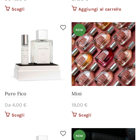
Scegli
Questo prodotto ha più
Aggiungi al carrello
varianti. Le opzioni
possono essere scelte
nella pagina del
NEW
prodotto
Puro Fico
Mini
Da
4,00
€
19,00
€
Scegli
Questo prodotto ha più
Scegli
Questo prodotto ha più
varianti. Le opzioni
varianti. Le opzioni
possono essere scelte
possono essere scelte
nella pagina del
nella pagina del
NEW