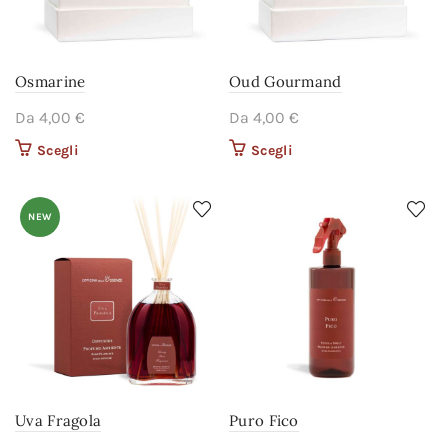
Osmarine
Oud Gourmand
Da
4,00
€
Da
4,00
€
Scegli
Questo prodotto ha più
Scegli
Questo prodotto ha più
varianti. Le opzioni
varianti. Le opzioni
possono essere scelte
possono essere scelte
nella pagina del
nella pagina del
NEW
prodotto
prodotto
Uva Fragola
Puro Fico