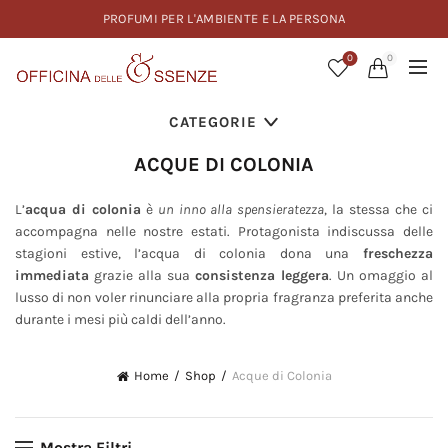
PROFUMI PER L'AMBIENTE E LA PERSONA
0
0
CATEGORIE
ACQUE DI COLONIA
L’
acqua di colonia
è
un inno alla spensieratezza
, la stessa che ci
accompagna nelle nostre estati. Protagonista indiscussa delle
stagioni estive, l’acqua di colonia dona una
freschezza
immediata
grazie alla sua
consistenza leggera
. Un omaggio al
lusso di non voler rinunciare alla propria fragranza preferita anche
durante i mesi più caldi dell’anno.
Home
Shop
Acque di Colonia
Mostra Filtri