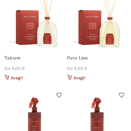
prodotto
prodotto
Talcum
Puro Lino
Da
4,00
€
Da
4,00
€
Scegli
Questo prodotto ha più
Scegli
Questo prodotto ha più
varianti. Le opzioni
varianti. Le opzioni
possono essere scelte
possono essere scelte
nella pagina del
nella pagina del
prodotto
prodotto