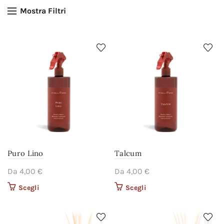
Mostra Filtri
Puro Lino
Talcum
Da
4,00
€
Da
4,00
€
Scegli
Questo prodotto ha più
Scegli
Questo prodotto ha più
varianti. Le opzioni
varianti. Le opzioni
possono essere scelte
possono essere scelte
nella pagina del
nella pagina del