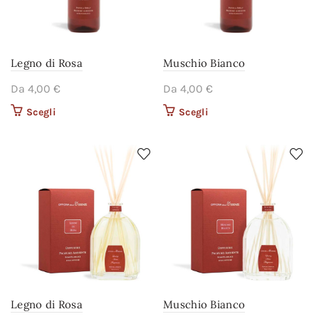
Legno di Rosa
Muschio Bianco
Da
4,00
€
Da
4,00
€
Scegli
Questo prodotto ha più
Scegli
Questo prodotto ha più
varianti. Le opzioni
varianti. Le opzioni
possono essere scelte
possono essere scelte
nella pagina del
nella pagina del
prodotto
prodotto
Legno di Rosa
Muschio Bianco