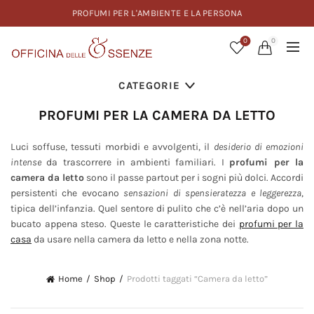
PROFUMI PER L'AMBIENTE E LA PERSONA
0
0
CATEGORIE
PROFUMI PER LA CAMERA DA LETTO
Luci soffuse, tessuti morbidi e avvolgenti, il
desiderio di emozioni
intense
da trascorrere in ambienti familiari. I
profumi per la
camera da letto
sono il passe partout per i sogni più dolci. Accordi
persistenti che evocano
sensazioni di spensieratezza e leggerezza
,
tipica dell’infanzia. Quel sentore di pulito che c’è nell’aria dopo un
bucato appena steso. Queste le caratteristiche dei
profumi per la
casa
da usare nella camera da letto e nella zona notte.
Home
Shop
Prodotti taggati “Camera da letto”