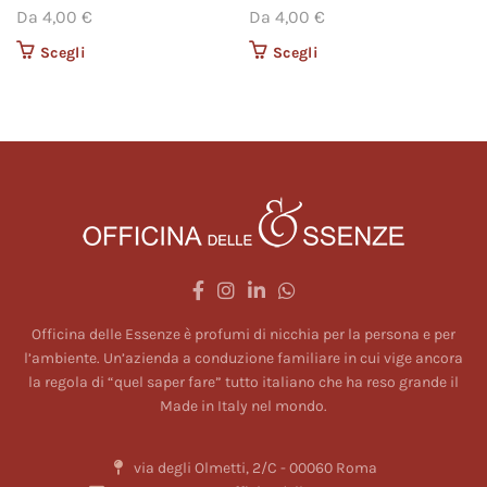
Da
4,00
€
Da
4,00
€
Scegli
Questo prodotto ha più
Scegli
Questo prodotto ha più
varianti. Le opzioni
varianti. Le opzioni
possono essere scelte
possono essere scelte
nella pagina del
nella pagina del
prodotto
prodotto
Officina delle Essenze è profumi di nicchia per la persona e per
l’ambiente. Un’azienda a conduzione familiare in cui vige ancora
la regola di “quel saper fare” tutto italiano che ha reso grande il
Made in Italy nel mondo.
via degli Olmetti, 2/C - 00060 Roma