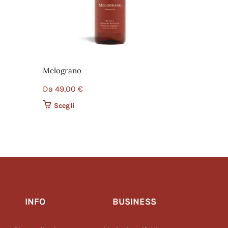
Melograno
Da
49,00
€
varianti.
Scegli
Questo prodotto ha più varianti.
ere scelte
Le opzioni possono essere scelte
tto
nella pagina del prodotto
INFO
BUSINESS