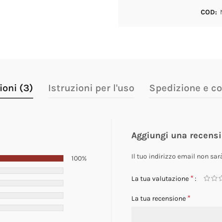
COD:
oni (3)
Istruzioni per l'uso
Spedizione e c
Aggiungi una recens
Il tuo indirizzo email non sar
100%
*
La tua valutazione
*
La tua recensione