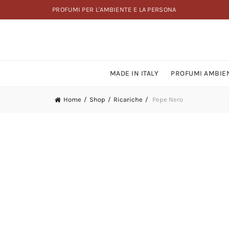
PROFUMI PER L'AMBIENTE E LA PERSONA
MADE IN ITALY
PROFUMI AMBIE
Home
Shop
Ricariche
Pepe Nero
anio
Legno di Rosa
Lemon Lime
Liquirizia
Melograno