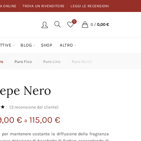
A ONLINE
TROVA UN RIVENDITORE
LEGGI LE RECENSIONI
0
0
/
0,00
€
TTIVE
BLOG
SHOP
ALTRO
ro
Puro Fico
Puro Lino
Puro Neroli
Rum & Cassis
epe Nero
(
3
recensione del cliente)
9,00
€
115,00
€
a
o per mantenere costante la diffusione della fragranza
 nuova dotazione di bacchette di Rattan, consentendo di