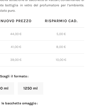
ante bottiglia in vetro del profumatore per l’ambiente.
stato puro.
NUOVO PREZZO
RISPARMIO CAD.
44,00
€
5,00
€
41,00
€
8,00
€
39,00
€
10,00
€
Scegli il formato
0 ml
1250 ml
i le bacchette omaggio