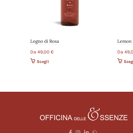
Legno di Rosa
Lemon 
Da
49,00
€
Da
49,
Scegli
Questo prodotto ha più varianti.
Sceg
Le opzioni possono essere scelte
nella pagina del prodotto