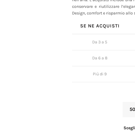
conservare e riutilizzare l’eleg
Design, comfort e risparmio allo 
SE NE ACQUISTI
Da 3 a 5
Da 6 a 8
Più di 9
50
Scegl