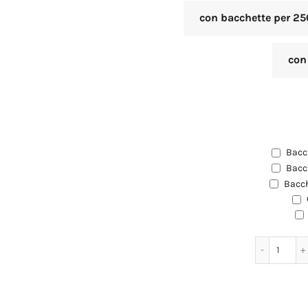
con bacchette per 25
con
Bacch
EXTRA
Bacch
EXTRA
Bacch
EXTRA
EXTRA
Cartolina auguri
Pepe Nero quan