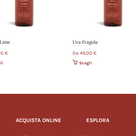
Lime
Uva Fragola
00
€
Da
49,00
€
li
Questo prodotto ha più varianti.
Scegli
Questo prodotto ha più 
Le opzioni possono essere scelte
Le opzioni possono ess
nella pagina del prodotto
nella pagina del prodo
ACQUISTA ONLINE
ESPLORA