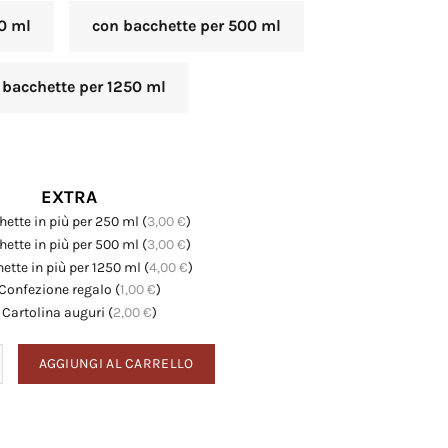
0 ml
con bacchette per 500 ml
 bacchette per 1250 ml
EXTRA
ette in più per 250 ml
(
3,00
€
)
ette in più per 500 ml
(
3,00
€
)
ette in più per 1250 ml
(
4,00
€
)
Confezione regalo
(
1,00
€
)
Cartolina auguri
(
2,00
€
)
tità
AGGIUNGI AL CARRELLO