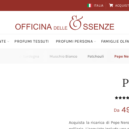
ITALIA
ACQUIST
NTE
PROFUMI TESSUTI
PROFUMI PERSONA
FAMIGLIE OLFA
Mirto di Sardegna
Muschio Bianco
Patchouli
Pepe Ne
P
4
Da
Acquista la ricarica di Pepe Ner
nell’aria. L’acquisto include una