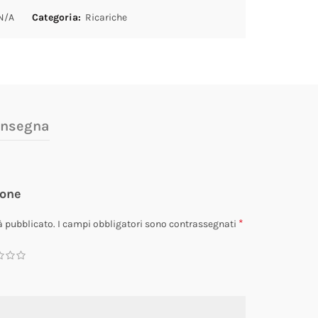
N/A
Categoria:
Ricariche
onsegna
ione
*
à pubblicato.
I campi obbligatori sono contrassegnati