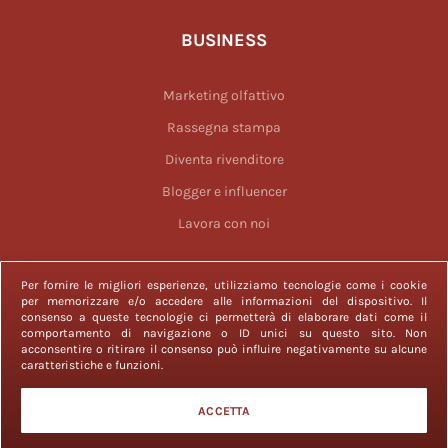
BUSINESS
Marketing olfattivo
Rassegna stampa
Diventa rivenditore
Blogger e influencer
Lavora con noi
Per fornire le migliori esperienze, utilizziamo tecnologie come i cookie
per memorizzare e/o accedere alle informazioni del dispositivo. Il
consenso a queste tecnologie ci permetterà di elaborare dati come il
comportamento di navigazione o ID unici su questo sito. Non
acconsentire o ritirare il consenso può influire negativamente su alcune
2023 © Officina delle Essenze è un marchio registrato. Tutti i diritti
caratteristiche e funzioni.
sono riservati.
Officina delle Essenze srl con P. IVA 11311081001 e capitale sociale €
ACCETTA
10.000,00 è iscritta alla CCIAA di Roma, REA 1293562.