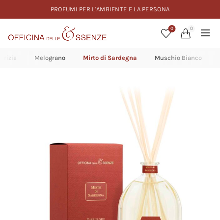
PROFUMI PER L'AMBIENTE E LA PERSONA
0
0
uirizia
Melograno
Mirto di Sardegna
Muschio Bianco