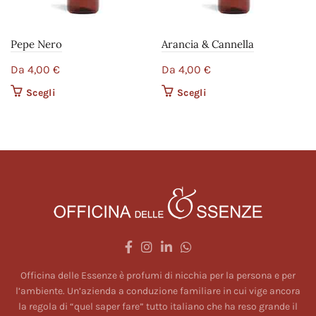
Pepe Nero
Arancia & Cannella
Da
4,00
€
Da
4,00
€
Scegli
Questo prodotto ha più
Scegli
Questo prodotto ha più
varianti. Le opzioni
varianti. Le opzioni
possono essere scelte
possono essere scelte
nella pagina del
nella pagina del
prodotto
prodotto
Officina delle Essenze è profumi di nicchia per la persona e per
l’ambiente. Un’azienda a conduzione familiare in cui vige ancora
la regola di “quel saper fare” tutto italiano che ha reso grande il