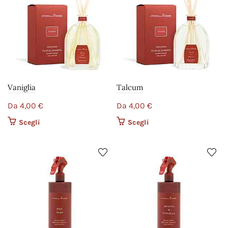
Vaniglia
Talcum
Da
4,00
€
Da
4,00
€
Scegli
Questo prodotto ha più
Scegli
Questo prodotto ha più
varianti. Le opzioni
varianti. Le opzioni
possono essere scelte
possono essere scelte
nella pagina del
nella pagina del
prodotto
prodotto