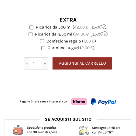
EXTRA
Ricarica da 500 ml
(
42,00
€
49,00
€
)
EXTRA
Ricarica da 1250 ml
(
94,00
€
115,00
€
)
EXTRA
Confezione regalo
(
1,00
€
)
EXTRA
Cartolina auguri
Cartolina auguri
(
2,00
€
)
Mirto di Sardegna quantità
AGGIUNGI AL CARRELLO