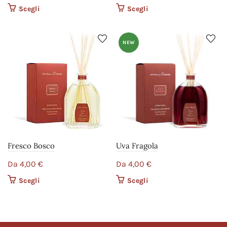
Scegli
Questo prodotto ha più
Scegli
Questo prodotto ha più
varianti. Le opzioni
varianti. Le opzioni
possono essere scelte
possono essere scelte
nella pagina del
nella pagina del
NEW
prodotto
prodotto
Fresco Bosco
Uva Fragola
Da
4,00
€
Da
4,00
€
Scegli
Questo prodotto ha più
Scegli
Questo prodotto ha più
varianti. Le opzioni
varianti. Le opzioni
possono essere scelte
possono essere scelte
nella pagina del
nella pagina del
prodotto
prodotto