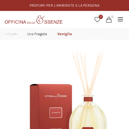
PROFUMI PER L'AMBIENTE E LA PERSONA
0
0
Talcum
Uva Fragola
Vaniglia