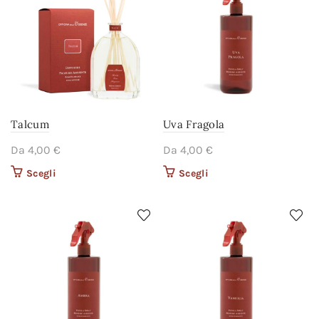
Talcum
Uva Fragola
Da
4,00
€
Da
4,00
€
Scegli
Questo prodotto ha più
Scegli
Questo prodotto ha più
varianti. Le opzioni
varianti. Le opzioni
possono essere scelte
possono essere scelte
nella pagina del
nella pagina del
prodotto
prodotto