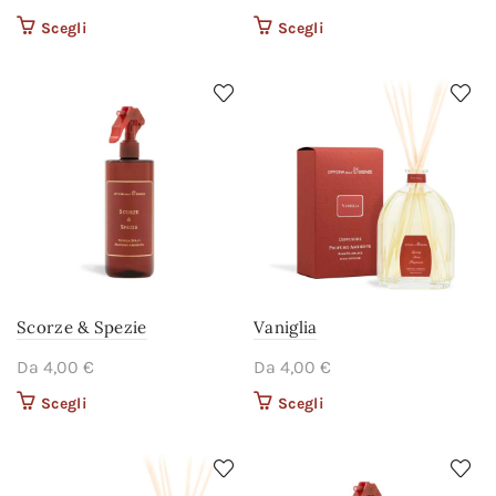
Scegli
Questo prodotto ha più
Scegli
Questo prodotto ha più
varianti. Le opzioni
varianti. Le opzioni
possono essere scelte
possono essere scelte
nella pagina del
nella pagina del
prodotto
prodotto
Scorze & Spezie
Vaniglia
Da
4,00
€
Da
4,00
€
Scegli
Questo prodotto ha più
Scegli
Questo prodotto ha più
varianti. Le opzioni
varianti. Le opzioni
possono essere scelte
possono essere scelte
nella pagina del
nella pagina del