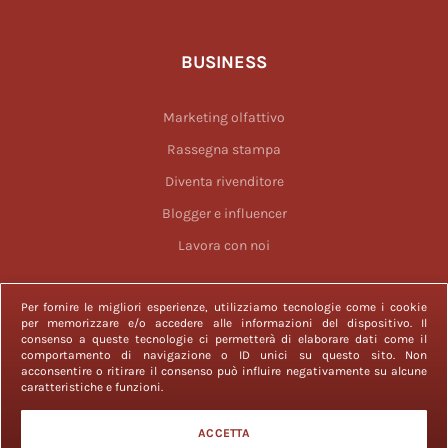
BUSINESS
Marketing olfattivo
Rassegna stampa
Diventa rivenditore
Blogger e influencer
Lavora con noi
Per fornire le migliori esperienze, utilizziamo tecnologie come i cookie
per memorizzare e/o accedere alle informazioni del dispositivo. Il
consenso a queste tecnologie ci permetterà di elaborare dati come il
comportamento di navigazione o ID unici su questo sito. Non
acconsentire o ritirare il consenso può influire negativamente su alcune
2023 © Officina delle Essenze è un marchio registrato. Tutti i diritti
caratteristiche e funzioni.
sono riservati.
Officina delle Essenze srl con P. IVA 11311081001 e capitale sociale €
ACCETTA
10.000,00 è iscritta alla CCIAA di Roma, REA 1293562.