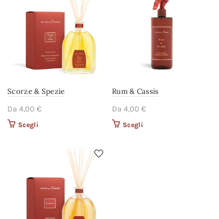
prodotto
prodotto
Scorze & Spezie
Rum & Cassis
Da
4,00
€
Da
4,00
€
Scegli
Questo prodotto ha più
Scegli
Questo prodotto ha più
varianti. Le opzioni
varianti. Le opzioni
possono essere scelte
possono essere scelte
nella pagina del
nella pagina del
prodotto
prodotto