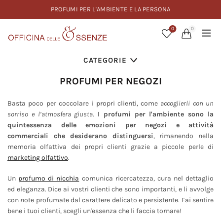
PROFUMI PER L'AMBIENTE E LA PERSONA
0
0
CATEGORIE
PROFUMI PER NEGOZI
Basta poco per coccolare i propri clienti, come
accoglierli con un
sorriso e l’atmosfera giusta
.
I profumi per l'ambiente sono la
quintessenza delle emozioni per negozi e attività
commerciali che desiderano distinguersi
, rimanendo nella
memoria olfattiva dei propri clienti grazie a piccole perle di
marketing olfattivo
.
Un
profumo di nicchia
comunica ricercatezza, cura nel dettaglio
ed eleganza. Dice ai vostri clienti che sono importanti, e li avvolge
con note profumate dal carattere delicato e persistente. Fai sentire
bene i tuoi clienti, scegli un'essenza che li faccia tornare!