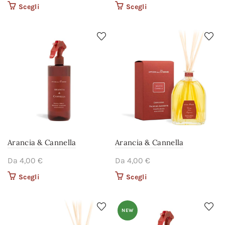
Scegli
Questo prodotto ha più
Scegli
Questo prodotto ha più
varianti. Le opzioni
varianti. Le opzioni
possono essere scelte
possono essere scelte
nella pagina del
nella pagina del
prodotto
prodotto
Arancia & Cannella
Arancia & Cannella
Da
4,00
€
Da
4,00
€
Scegli
Questo prodotto ha più
Scegli
Questo prodotto ha più
varianti. Le opzioni
varianti. Le opzioni
possono essere scelte
possono essere scelte
nella pagina del
nella pagina del
NEW
prodotto
prodotto