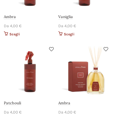
Ambra
Vaniglia
Da
4,00
€
Da
4,00
€
Scegli
Questo prodotto ha più
Scegli
Questo prodotto ha più
varianti. Le opzioni
varianti. Le opzioni
possono essere scelte
possono essere scelte
nella pagina del
nella pagina del
prodotto
prodotto
Patchouli
Ambra
Da
4,00
€
Da
4,00
€