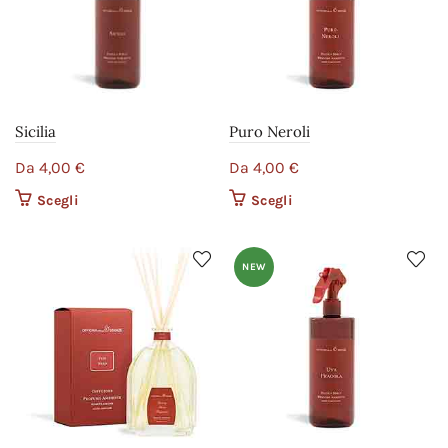
Sicilia
Puro Neroli
Da
4,00
€
Da
4,00
€
Scegli
Questo prodotto ha più
Scegli
Questo prodotto ha più
varianti. Le opzioni
varianti. Le opzioni
possono essere scelte
possono essere scelte
nella pagina del
nella pagina del
NEW
prodotto
prodotto