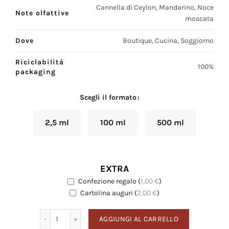
Cannella di Ceylon, Mandarino, Noce
Note olfattive
moscata
Dove
Boutique, Cucina, Soggiorno
Riciclabilità
100%
packaging
Scegli il formato
2,5 ml
100 ml
500 ml
EXTRA
Confezione regalo
(
1,00
€
)
EXTRA
Cartolina auguri
Cartolina auguri
(
2,00
€
)
Scorze & Spezie quantità
AGGIUNGI AL CARRELLO