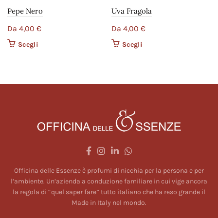
Pepe Nero
Uva Fragola
Da
4,00
€
Da
4,00
€
Scegli
Questo prodotto ha più
Scegli
Questo prodotto ha più
varianti. Le opzioni
varianti. Le opzioni
possono essere scelte
possono essere scelte
nella pagina del
nella pagina del
prodotto
prodotto
Officina delle Essenze è profumi di nicchia per la persona e per
l’ambiente. Un’azienda a conduzione familiare in cui vige ancora
la regola di “quel saper fare” tutto italiano che ha reso grande il
Made in Italy nel mondo.