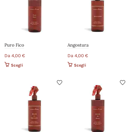
Puro Fico
Angostura
Da
4,00
€
Da
4,00
€
Scegli
Questo prodotto ha più
Scegli
Questo prodotto ha più
varianti. Le opzioni
varianti. Le opzioni
possono essere scelte
possono essere scelte
nella pagina del
nella pagina del
prodotto
prodotto