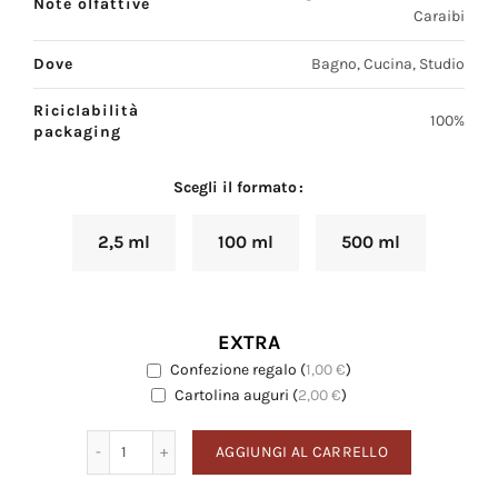
Note olfattive
Caraibi
Dove
Bagno, Cucina, Studio
Riciclabilità
100%
packaging
Scegli il formato
2,5 ml
100 ml
500 ml
EXTRA
Confezione regalo
(
1,00
€
)
EXTRA
Cartolina auguri
Cartolina auguri
(
2,00
€
)
Lemon Lime quantità
AGGIUNGI AL CARRELLO