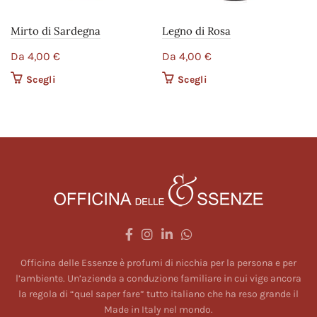
Mirto di Sardegna
Legno di Rosa
Da
4,00
€
Da
4,00
€
Scegli
Questo prodotto ha più
Scegli
Questo prodotto ha più
varianti. Le opzioni
varianti. Le opzioni
possono essere scelte
possono essere scelte
nella pagina del
nella pagina del
prodotto
prodotto
Officina delle Essenze è profumi di nicchia per la persona e per
l’ambiente. Un’azienda a conduzione familiare in cui vige ancora
la regola di “quel saper fare” tutto italiano che ha reso grande il
Made in Italy nel mondo.