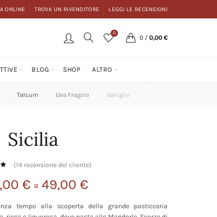
A ONLINE
TROVA UN RIVENDITORE
LEGGI LE RECENSIONI
0
0
/
0,00
€
TTIVE
BLOG
SHOP
ALTRO
Talcum
Uva Fragola
Vaniglia
Sicilia
(
14
recensione del cliente)
,00
€
49,00
€
a
enza tempo alla scoperta della grande pasticceria
 ricca e liquorosa, dove pasta alle Mandorle, Scorze di