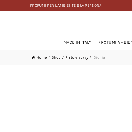
PROFUMI PER L'AMBIENTE E LA PERSONA
MADE IN ITALY
PROFUMI AMBIE
Home
Shop
Pistole spray
Sicilia
Muschio Bianco
Patchouli
Pepe Nero
Puro Fico
Puro L