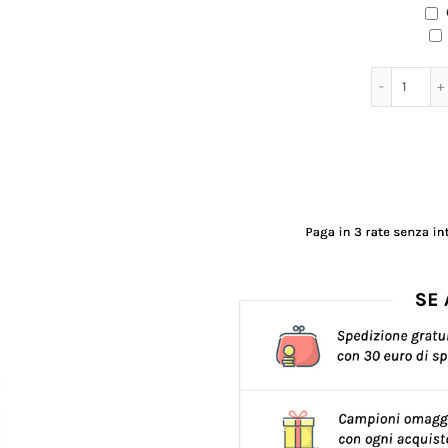
EXTRA
Cartolina auguri
Sicilia quanti