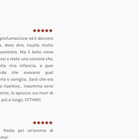
 profumazione ed è davvero
, devo dire, risulta molto
centrata. Ma il bello viene
si e resta una coccola che,
lla mia infanzia, a quei
rbida che avevano quel
a e vaniglia. Sarà che era
vo risentire… insomma sono
rire, lo spruzzo sui muri di
i più a lungo. OTTIMO!
. Resta poi un’aroma di
timo!