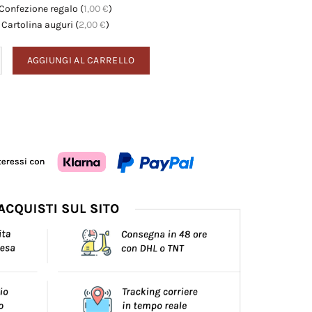
Confezione regalo
(
1,00
€
)
Cartolina auguri
(
2,00
€
)
tà
AGGIUNGI AL CARRELLO