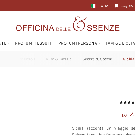
ITALIA
ACQUIST
NTE
PROFUMI TESSUTI
PROFUMI PERSONA
FAMIGLIE OLFA
ino
Puro Neroli
Rum & Cassis
Scorze & Spezie
Sicilia
4
Da
Sicilia racconta un viaggio s
Palermitana. Una fragranza densa,