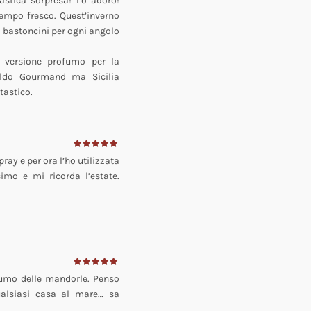
astica sorpresa! Lo adoro!
tempo fresco. Quest’inverno
 bastoncini per ogni angolo
n versione profumo per la
ldo Gourmand ma Sicilia
tastico.
ray e per ora l’ho utilizzata
mo e mi ricorda l’estate.
fumo delle mandorle. Penso
ualsiasi casa al mare… sa