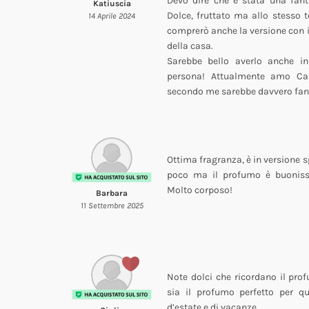
Devo dire che è stata una fant
Katiuscia
Dolce, fruttato ma allo stesso 
14 Aprile 2024
comprerò anche la versione con i
della casa.
Sarebbe bello averlo anche i
persona! Attualmente amo Ca
secondo me sarebbe davvero fan
Ottima fragranza, è in versione sp
poco ma il profumo è buonissi
Molto corposo!
Barbara
11 Settembre 2025
Note dolci che ricordano il pro
sia il profumo perfetto per q
d’estate e di vacanze.