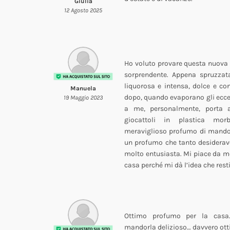
Giulia
12 Agosto 2025
Ho voluto provare questa nuova
sorprendente. Appena spruzzata
liquorosa e intensa, dolce e con
Manuela
dopo, quando evaporano gli ecces
19 Maggio 2023
a me, personalmente, porta a
giocattoli in plastica mo
meraviglioso profumo di mandorl
un profumo che tanto desidera
molto entusiasta. Mi piace da mo
casa perché mi dà l’idea che rest
Ottimo profumo per la casa
mandorla delizioso… davvero ot